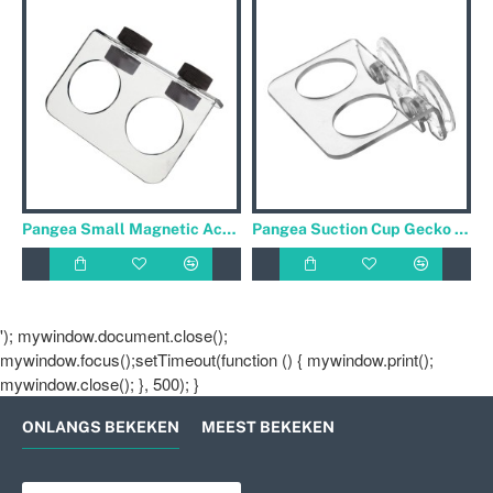
Pangea Small Magnetic Acrylic Ledge
Pangea Suction Cup Gecko Ledge Small
'); mywindow.document.close();
mywindow.focus();setTimeout(function () { mywindow.print();
mywindow.close(); }, 500); }
ONLANGS BEKEKEN
MEEST BEKEKEN