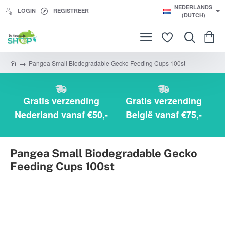
NEDERLANDS
LOGIN
REGISTREER
(DUTCH)
Pangea Small Biodegradable Gecko Feeding Cups 100st
h
o
m
e
Gratis verzending
Gratis verzending
Nederland vanaf €50,-
België vanaf €75,-
Pangea Small Biodegradable Gecko
Feeding Cups 100st