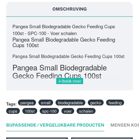
OMSCHRIJVING
Pangea Small Biodegradable Gecko Feeding Cups
100st - SPC-100 - Voer schalen
Pangea Small Biodegradable Gecko Feeding
Cups 100st
Pangea Small Biodegradable Gecko Feeding Cups 100st
Pangea Small Biodegradable
Gecko Feeding Cups 100st
pangea
small
biodegradable
gecko
feeding
Tags:
cups
100st
spc-100
voer
schalen
BIJPASSENDE / VERGELIJKBARE PRODUCTEN
MENSEN KO