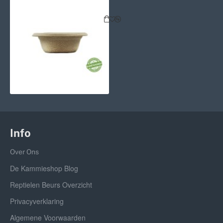
Pangea Small Biodegradable Geck
Info
Over Ons
De Kammieshop Blog
Reptielen Beurs Overzicht
Privacyverklaring
Algemene Voorwaarden