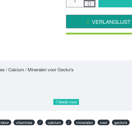
VERLANGLIJST
nes / Calcium / Mineralen voor Gecko's
indoor
vitamines
/
calcium
/
mineralen
voor
gecko's