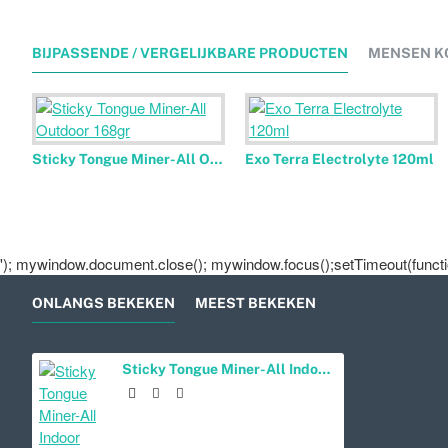
BIJPASSENDE / VERGELIJKBARE PRODUCTEN
MENSEN K
Sticky Tongue Miner-All Outdoor 168gr
Exo Terra Electrolyte 120ml
'); mywindow.document.close(); mywindow.focus();setTimeout(function
ONLANGS BEKEKEN
MEEST BEKEKEN
Sticky Tongue Miner-All Indoor 168gr