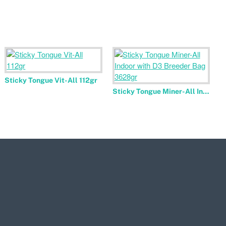
Sticky Tongue Vit-All 112gr
Sticky Tongue Miner-All Indoor with D3 Breeder Bag 3628gr