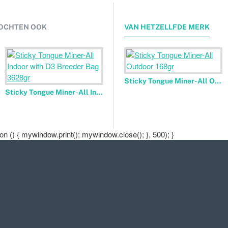
OCHTEN OOK
VAN HETZELLFDE MERK
Sticky Tongue Miner-All Outdoor 168gr
Sticky Tongue Miner-All Indoor with D3 Breeder Bag 3628gr
 () { mywindow.print(); mywindow.close(); }, 500); }