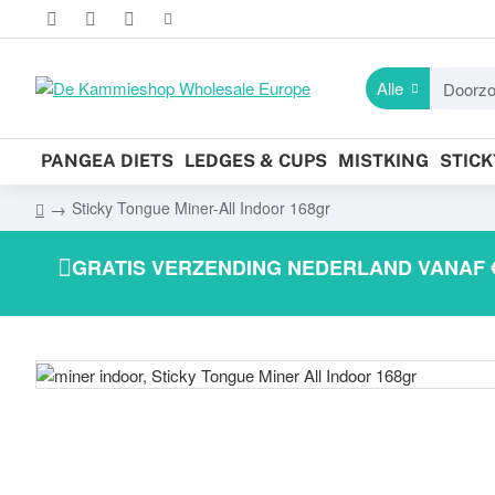
Alle
Doorzoek
de
hele
PANGEA DIETS
LEDGES & CUPS
MISTKING
STIC
winkel...
Sticky Tongue Miner-All Indoor 168gr
h
o
GRATIS VERZENDING NEDERLAND VANAF €
m
e