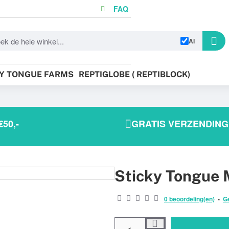
FAQ
AI
KY TONGUE FARMS
REPTIGLOBE ( REPTIBLOCK)
50,-
GRATIS VERZENDING 
Sticky Tongue M
BEST VERKOCHT!
0 beoordeling(en)
-
G