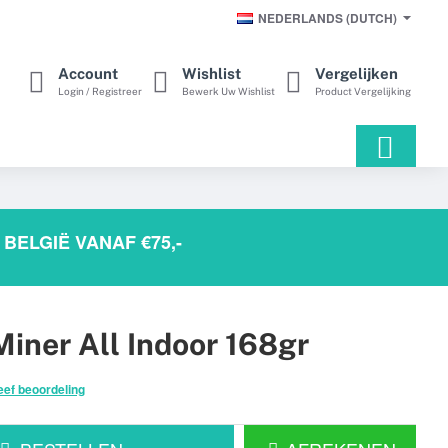
NEDERLANDS (DUTCH)
Account
Wishlist
Vergelijken
Login / Registreer
Bewerk Uw Wishlist
Product Vergelijking
BELGIË VANAF €75,-
iner All Indoor 168gr
eef beoordeling