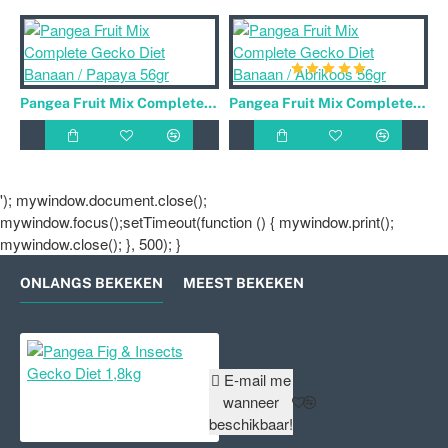
Pangea Fruit Mix Complete Gecko Diet Banaan / Papaya 56gr
Pangea Fruit Mix Complete Gecko Diet Banaan / Abrikoos 56gr
'); mywindow.document.close();
mywindow.focus();setTimeout(function () { mywindow.print();
mywindow.close(); }, 500); }
ONLANGS BEKEKEN
MEEST BEKEKEN
Pangea Fig & Insects Gecko Diet 1,
E-mail me
wanneer
beschikbaar!