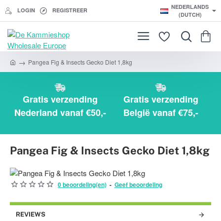
NEDERLANDS
LOGIN
REGISTREER
(DUTCH)
Pangea Fig & Insects Gecko Diet 1,8kg
h
o
m
e
Gratis verzending
Gratis verzending
Nederland vanaf €50,-
België vanaf €75,-
Pangea Fig & Insects Gecko Diet 1,8kg
0 beoordeling(en)
-
Geef beoordeling
NIET VOORRADIG
REVIEWS