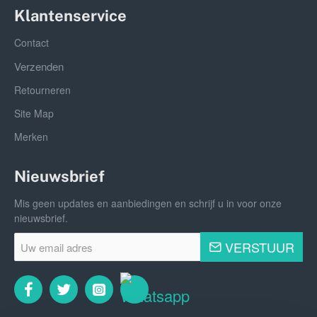
Klantenservice
Contact
Verzenden
Retourneren
Site Map
Merken
Nieuwsbrief
Mis geen updates en aanbiedingen en schrijf u in voor onze
nieuwsbrief.
Uw
VERSTUUR
email
adres