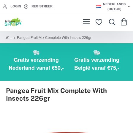
NEDERLANDS
LOGIN
REGISTREER
(DUTCH)
Pangea Fruit Mix Complete With Insects 226gr
h
o
m
e
Gratis verzending
Gratis verzending
Nederland vanaf €50,-
België vanaf €75,-
Pangea Fruit Mix Complete With
Insects 226gr