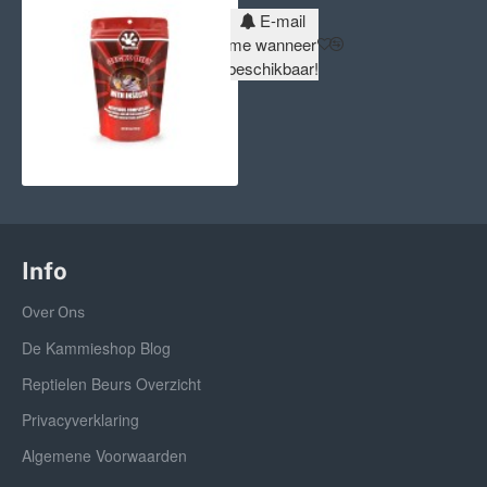
E-mail
me wanneer
beschikbaar!
Info
Over Ons
De Kammieshop Blog
Reptielen Beurs Overzicht
Privacyverklaring
Algemene Voorwaarden