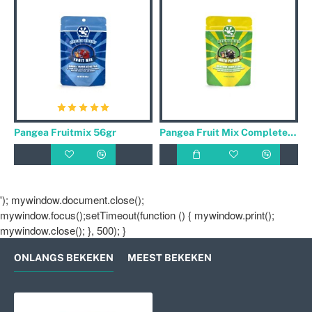
Pangea Fruitmix 56gr
Pangea Fruit Mix Complete Gecko Diet Banaan / Papaya 56gr
'); mywindow.document.close();
mywindow.focus();setTimeout(function () { mywindow.print();
mywindow.close(); }, 500); }
ONLANGS BEKEKEN
MEEST BEKEKEN
Pangea Fruit Mix Complete With I