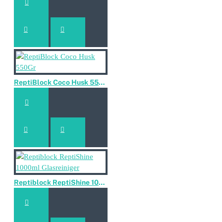
ReptiBlock Coco Husk 550Gr
Reptiblock ReptiShine 1000ml Glasreiniger