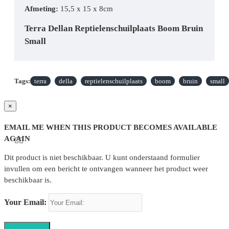
Afmeting:
15,5 x 15 x 8cm
Terra Dellan Reptielenschuilplaats Boom Bruin
Small
Terra Dellan Reptielenschuilplaats Boom Bruin Small
Tags:
terra
della
reptielenschuilplaats
boom
bruin
small
Terra Dellan Reptielenschuilplaats Boom
Bruin Small
×
EMAIL ME WHEN THIS PRODUCT BECOMES AVAILABLE
AGAIN
Dit product is niet beschikbaar. U kunt onderstaand formulier
invullen om een bericht te ontvangen wanneer het product weer
beschikbaar is.
Your Email: