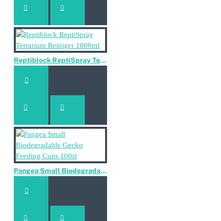
Reptiblock ReptiSpray Terrarium Reiniger 1000ml
Pangea Small Biodegradable Gecko Feeding Cups 100st