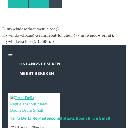
'); mywindow.document.close();
mywindow.focus();setTimeout(function () { mywindow.print();
mywindow.close(); }, 500); }
ONLANGS BEKEKEN
MEEST BEKEKEN
Terra Della Reptielenschuilplaats Boom Bruin Small
Verlanglijst
Product