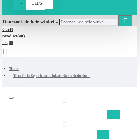
CUPS
Doorzoek de hele winkel...
Cart
0
product(en)
- 0,00
home
Terra Della Reptielenschuilplaats Boom Bruin Small
Gratis verzending Nederland vanaf €50,-
Gratis verzending België vanaf €75,-