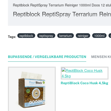
Reptiblock ReptiSpray Terrarium Reiniger 1000ml Doos 12 stu
Reptiblock ReptiSpray Terrarium Rei
reptiblock
reptispray
terrarium
reiniger
1000ml
Tags:
BIJPASSENDE / VERGELIJKBARE PRODUCTEN
MENSEN K
ReptiBlock Coco Husk 4,5kg