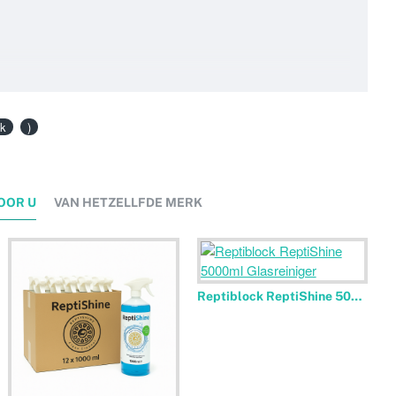
ck
)
OOR U
VAN HETZELLFDE MERK
Reptiblock ReptiShine 5000ml Glasreiniger