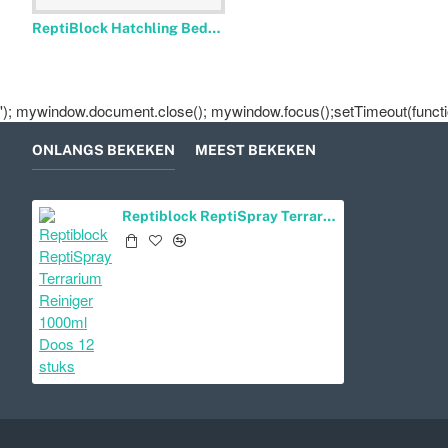
ReptiBlock Hatchling Bedding 4.5kg
'); mywindow.document.close(); mywindow.focus();setTimeout(function
ONLANGS BEKEKEN
MEEST BEKEKEN
Reptiblock ReptiSpray Terrarium Reiniger 1000ml Doos 12 stuks