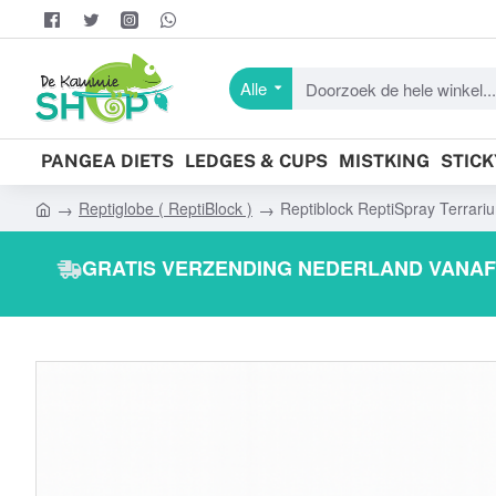
Alle
Doorzoek
de
hele
PANGEA DIETS
LEDGES & CUPS
MISTKING
STIC
winkel...
Reptiglobe ( ReptiBlock )
Reptiblock ReptiSpray Terrari
h
o
GRATIS VERZENDING NEDERLAND VANAF 
m
e