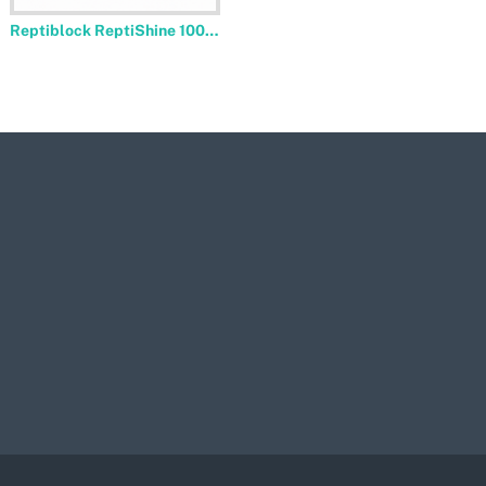
Reptiblock ReptiShine 1000ml Glasreiniger Doos 12 stuks