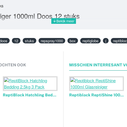
ks
niger 1000ml Doos 12 stuks
doos
12
stuks
repspray1000
box
reptiglobe
(
reptiblo
OCHTEN OOK
MISSCHIEN INTERRESANT V
ReptiBlock Hatchling Bedding 2.5kg 3 Pack
Reptiblock ReptiShine 1000ml Glasreiniger