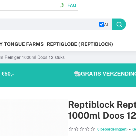
FAQ
AI
KY TONGUE FARMS
REPTIGLOBE ( REPTIBLOCK)
um Reiniger 1000ml Doos 12 stuks
€50,-
GRATIS VERZENDING
Reptiblock Rept
1000ml Doos 12
0 beoordeling(en)
-
G