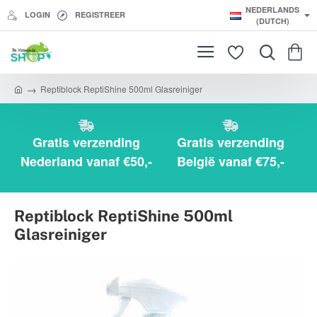
NEDERLANDS
LOGIN
REGISTREER
(DUTCH)
Reptiblock ReptiShine 500ml Glasreiniger
h
o
m
e
Gratis verzending
Gratis verzending
Nederland vanaf €50,-
België vanaf €75,-
Reptiblock ReptiShine 500ml
Glasreiniger