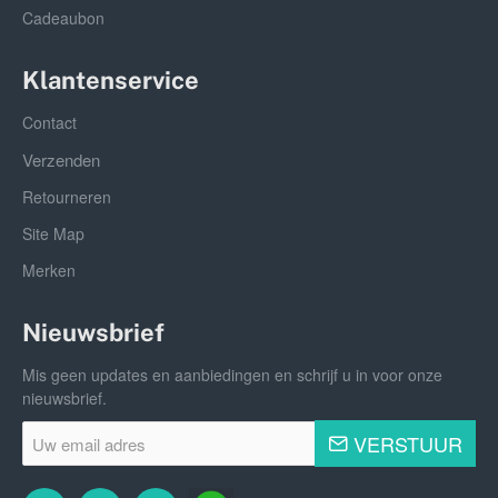
Cadeaubon
Klantenservice
Contact
Verzenden
Retourneren
Site Map
Merken
Nieuwsbrief
Mis geen updates en aanbiedingen en schrijf u in voor onze
nieuwsbrief.
Uw
VERSTUUR
email
adres