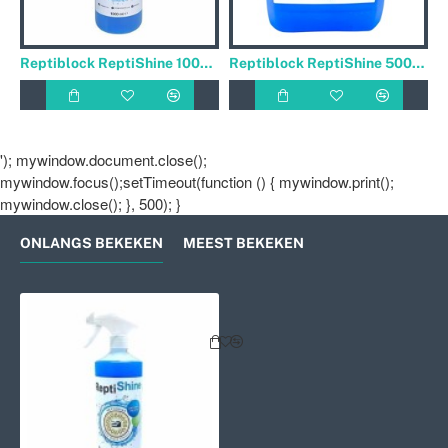
Reptiblock ReptiShine 1000ml Glasreiniger
Reptiblock ReptiShine 5000ml Glasreiniger
'); mywindow.document.close();
mywindow.focus();setTimeout(function () { mywindow.print();
mywindow.close(); }, 500); }
ONLANGS BEKEKEN
MEEST BEKEKEN
Reptiblock ReptiShine 500ml Glas