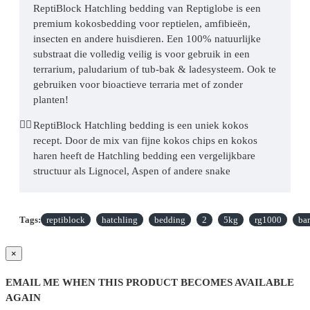
ReptiBlock Hatchling bedding van Reptiglobe is een
premium kokosbedding voor reptielen, amfibieën,
insecten en andere huisdieren. Een 100% natuurlijke
substraat die volledig veilig is voor gebruik in een
terrarium, paludarium of tub-bak & ladesysteem. Ook te
gebruiken voor bioactieve terraria met of zonder
planten!
ReptiBlock Hatchling bedding is een uniek kokos
recept. Door de mix van fijne kokos chips en kokos
haren heeft de Hatchling bedding een vergelijkbare
structuur als Lignocel, Aspen of andere snake
beddingen, maar dan met de voordelen van kokos!
Alle kokosbedding wordt gemaakt van de peul van de
Tags:
reptiblock
hatchling
bedding
2
5kg
rg1000
ba
kokosnoot. Wanneer de peul nog een groene vrucht is,
wordt de vrucht handmatig rondom de noot
×
weggehaald. De overgebleven schil is een overblijfsel
na het oogsten van de kokosvrucht.
EMAIL ME WHEN THIS PRODUCT BECOMES AVAILABLE
AGAIN
De overgebleven (peul) schillen zijn de basis van onze