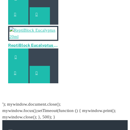
beperkt tot het minimum en wordt het zoutgehalte in de
ReptiBlock Hatchling bedding verlaagt. Nadat het
gewassen is wordt het product opnieuw gedroogd om
vervolgens twee keer gezeefd met een trommelzeef en
een schudzeef.
De gezeefde kokos chips is nu klaar om handmatig
worden afgemeten en samen geperst te worden tot onze
ReptiBlock Eucalyptus 20ml
ReptiBlock Hatchling bedding.
ReptiBlock Hatchling Bedding 2.5kg
ReptiBlock Hatchling Bedding 2.5kg
ReptiBlock Hatchling Bedding 2.5kg
'); mywindow.document.close();
mywindow.focus();setTimeout(function () { mywindow.print();
mywindow.close(); }, 500); }