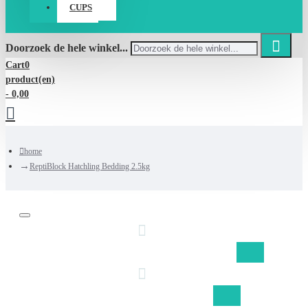
CUPS
Doorzoek de hele winkel...
Cart
0
product(en)
- 0,00
home
ReptiBlock Hatchling Bedding 2.5kg
Gratis verzending Nederland vanaf €50,-
Gratis verzending België vanaf €75,-