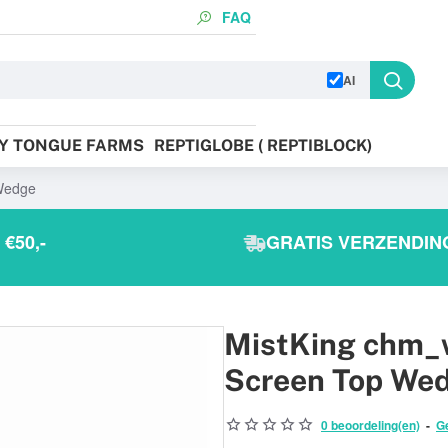
FAQ
AI
KY TONGUE FARMS
REPTIGLOBE ( REPTIBLOCK)
 Wedge
€50,-
GRATIS VERZENDING
MistKing chm_w
Screen Top We
0 beoordeling(en)
-
G