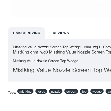
OMSCHRIJVING
REVIEWS
Mistking Value Nozzle Screen Top Wedge - chm_wg3 - Spro
MistKing chm_wg3 Mistking Value Nozzle Screen T
Mistking Value Nozzle Screen Top Wedge
Mistking Value Nozzle Screen Top W
mistking
value
nozzle
screen
top
wedge
va
Tags: