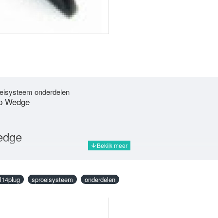
BEST VERKOCHT!
eisysteem onderdelen
op Wedge
edge
l14plug
sproeisysteem
onderdelen