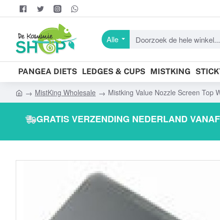
Alle
Doorzoek
de
hele
PANGEA DIETS
LEDGES & CUPS
MISTKING
STIC
winkel...
MistKing Wholesale
Mistking Value Nozzle Screen Top
h
o
GRATIS VERZENDING NEDERLAND VANAF 
m
e