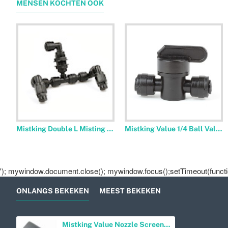
MENSEN KOCHTEN OOK
Mistking Double L Misting Assembly Nozzle
Mistking Value 1/4 Ball Valve
'); mywindow.document.close(); mywindow.focus();setTimeout(function
ONLANGS BEKEKEN
MEEST BEKEKEN
Mistking Value Nozzle Screen Top Wedge