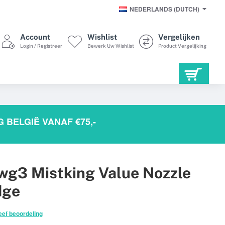
NEDERLANDS (DUTCH)
Account
Wishlist
Vergelijken
Login / Registreer
Bewerk Uw Wishlist
Product Vergelijking
 BELGIË VANAF €75,-
g3 Mistking Value Nozzle
dge
eef beoordeling