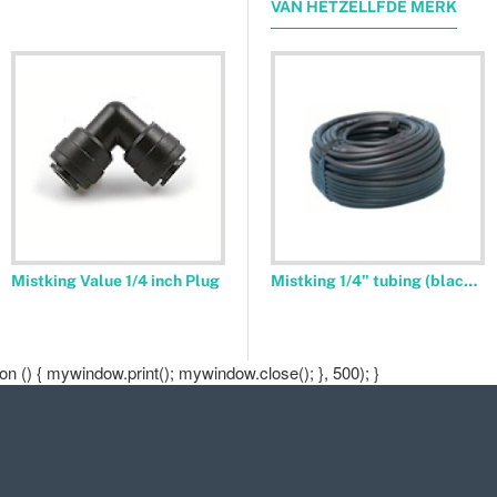
VAN HETZELLFDE MERK
Mistking Value 1/4 inch Plug
Mistking Value T Double Misting Assembly
Mistking 1/4" tubing (black) 100m
 () { mywindow.print(); mywindow.close(); }, 500); }