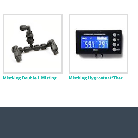
Mistking Value 1/4 inch Bulkhead with O-Ring
Mistking Tubing Clips 10pcs
Mistking Double L Misting Assembly Nozzle
Mistking Hygrostaat/Thermometer