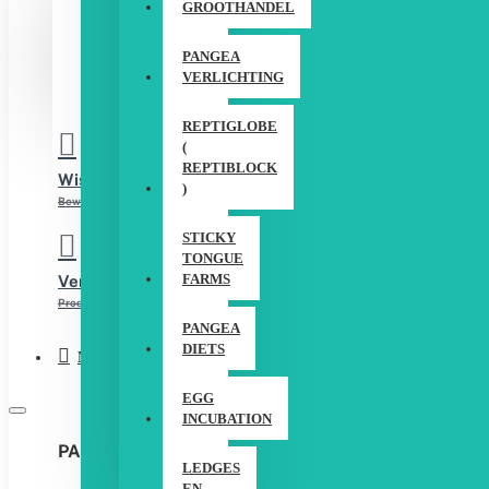
GROOTHANDEL
LOGIN
PANGEA
VERLICHTING
REGISTREER
REPTIGLOBE
(
REPTIBLOCK
Wishlist
)
Bewerk Uw Wishlist
STICKY
TONGUE
FARMS
Vergelijken
Product Vergelijking
PANGEA
DIETS
Menu
EGG
INCUBATION
PANGEA DIETS
LEDGES
EN