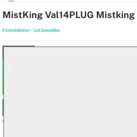
MistKing Val14PLUG Mistking V
0 beoordeling(en)
-
Geef beoordeling
BESTELLEN
AFREKENEN
VERLANGLIJST
PRODUCT VERGELIJK