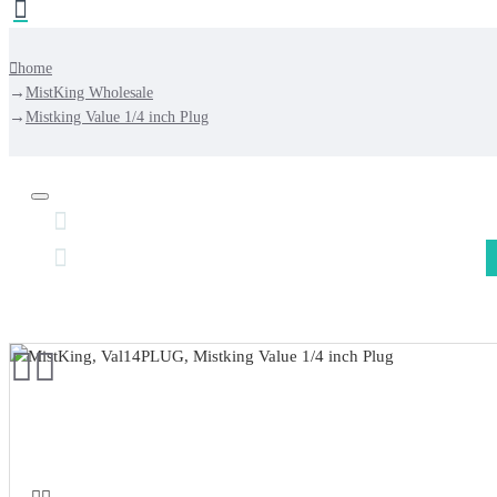
home
MistKing Wholesale
Mistking Value 1/4 inch Plug
GRATIS VERZENDING NEDERLAND VANAF €
GRATIS VERZENDING BELGIË VANAF €75,-