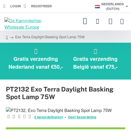
NEDERLANDS
LOGIN
REGISTREER
(DUTCH)
Exo Terra Daylight Basking Spot Lamp 75W
h
o
m
e
Gratis verzending
Gratis verzending
Nederland vanaf €50,-
België vanaf €75,-
PT2132 Exo Terra Daylight Basking
Spot Lamp 75W
0 beoordeling(en)
-
Geef beoordeling
BEST VERKOCHT!