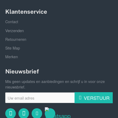
Klantenservice
Contact
Verzenden
Retourneren
Site Map
Merken
Nieuwsbrief
Mis geen updates en aanbiedingen en schrijf u in voor onze
nieuwsbrief.
Uw
VERSTUUR
email
adres