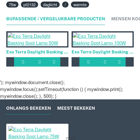
75w
pt2132
daglicht
/
warmte
BIJPASSENDE / VERGELIJKBARE PRODUCTEN
MENSEN KO
Exo Terra Daylight Basking Spot Lamp 50W
Exo Terra Daylight Basking Spot Lamp 100W
'); mywindow.document.close();
mywindow.focus();setTimeout(function () { mywindow.print();
mywindow.close(); }, 500); }
ONLANGS BEKEKEN
MEEST BEKEKEN
Exo Terra Daylight Basking Spot 