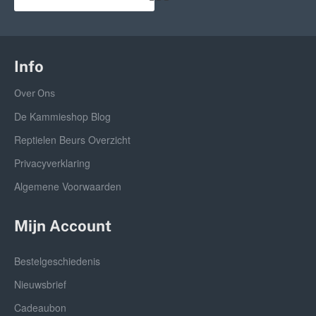
Info
Over Ons
De Kammieshop Blog
Reptielen Beurs Overzicht
Privacyverklaring
Algemene Voorwaarden
Mijn Account
Bestelgeschiedenis
Nieuwsbrief
Cadeaubon