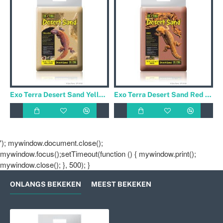
Exo Terra Desert Sand Yellow 4.5 kg
Exo Terra Desert Sand Red 4.5 kg
'); mywindow.document.close();
mywindow.focus();setTimeout(function () { mywindow.print();
mywindow.close(); }, 500); }
ONLANGS BEKEKEN
MEEST BEKEKEN
Exo Terra Desert Sand Black 4.5 k