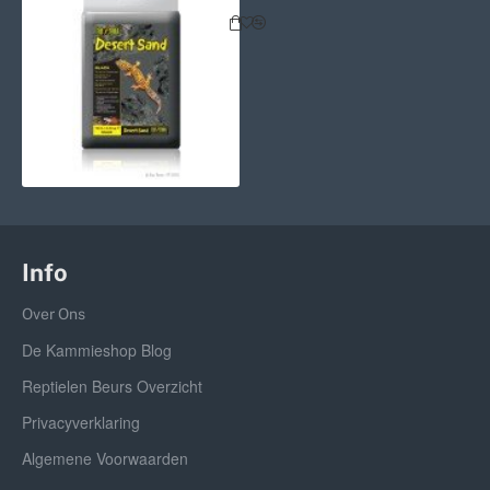
Info
Over Ons
De Kammieshop Blog
Reptielen Beurs Overzicht
Privacyverklaring
Algemene Voorwaarden