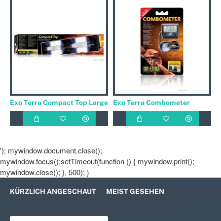
Exo Terra Compact Top Large
Exo Terra Combometer
'); mywindow.document.close();
mywindow.focus();setTimeout(function () { mywindow.print();
mywindow.close(); }, 500); }
KÜRZLICH ANGESCHAUT
MEIST GESEHEN