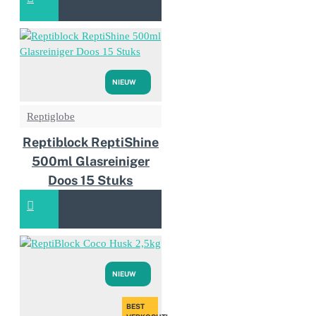
NIEUW
Reptiglobe
Reptiblock ReptiShine
500ml Glasreiniger
Doos 15 Stuks
NIEUW
BEST