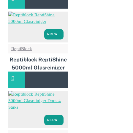
NIEUW
ReptiBlock
Reptiblock ReptiShine
5000ml Glasreiniger
NIEUW