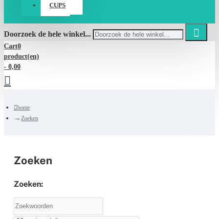
CUPS
Doorzoek de hele winkel...
Cart
0
product(en)
- 0,00
home
Zoeken
Zoeken
Zoeken: