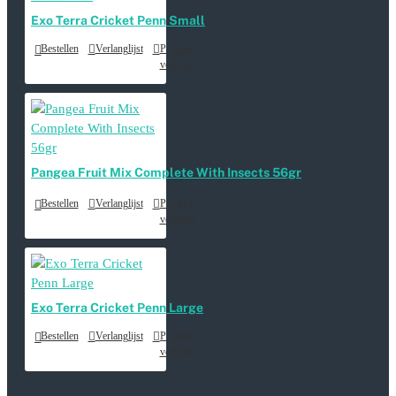
Exo Terra Cricket Penn Small
Bestellen
Verlanglijst
Product
vergelijk
Pangea Fruit Mix Complete With Insects 56gr
Bestellen
Verlanglijst
Product
vergelijk
Exo Terra Cricket Penn Large
Bestellen
Verlanglijst
Product
vergelijk