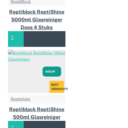
ReptiBlock
Reptiblock ReptiShine
5000ml Glasreiniger
Doos 4 Stuks
NIEUW
BEST
VERKOCHT!
Reptiglobe
Reptiblock ReptiShine
500ml Glasreiniger