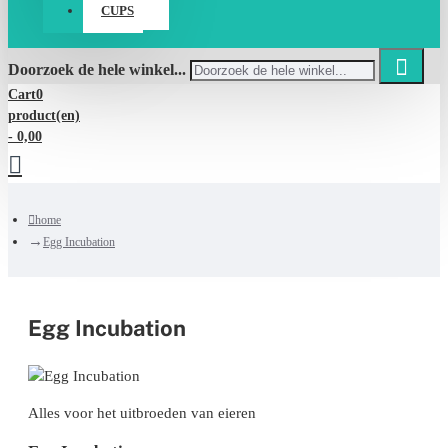
CUPS
Doorzoek de hele winkel...
Cart
0
product(en)
- 0,00
home
Egg Incubation
Egg Incubation
Alles voor het uitbroeden van eieren