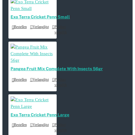
Exo Terra Cricket Penn Small
Bestellen
Verlanglijst
Product
vergelijk
Pangea Fruit Mix Complete With Insects 56gr
Bestellen
Verlanglijst
Product
vergelijk
Exo Terra Cricket Penn Large
Bestellen
Verlanglijst
Product
vergelijk