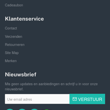
Cadeaubon
Klantenservice
Contact
Verzenden
Retourneren
Site Map
Merken
Nieuwsbrief
Mis geen updates en aanbiedingen en schrijf u in voor onze
nieuwsbrief.
Uw
VERSTUUR
email
adres