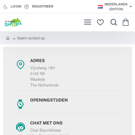
NEDERLANDS
LOGIN
REGISTREER
(DUTCH)
Neem contact op
h
o
m
e
ADRES
Vijzelweg 18H
5145 NK
Waalwijk
The Netherlands
OPENINGSTIJDEN
CHAT MET ONS
Chat Beschikbaar