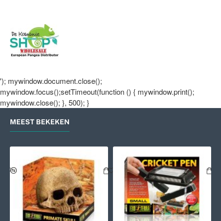
'); mywindow.document.close();
mywindow.focus();setTimeout(function () { mywindow.print();
mywindow.close(); }, 500); }
MEEST BEKEKEN
th Insects 56gr
Exo Terra Cricket Penn Large
Exo Terra Primate Skull
Exo