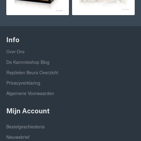
Info
Over Ons
De Kammieshop Blog
Reptielen Beurs Overzicht
Privacyverklaring
Algemene Voorwaarden
Mijn Account
Bestelgeschiedenis
Nieuwsbrief